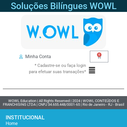
Soluções Bilíngues WOWL
0
Minha Conta
* Cadastre-se ou faça login
para efetuar suas transações*
WOWL Education | All Rights Reserved | 2024 | WOWL CONTEÚDOS E
FRANCHISING LTDA | CNPJ 34.655.448/0001-65 | Rio de Janeiro - RJ - Brasil
INSTITUCIONAL
Home