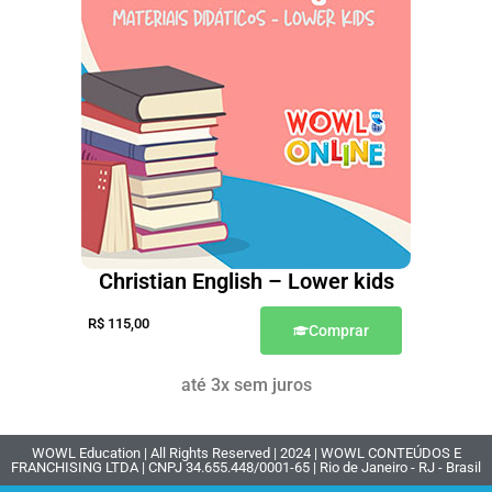
Christian English – Lower kids
R$
115,00
Comprar
até 3x sem juros
WOWL Education | All Rights Reserved | 2024 | WOWL CONTEÚDOS E
FRANCHISING LTDA | CNPJ 34.655.448/0001-65 | Rio de Janeiro - RJ - Brasil