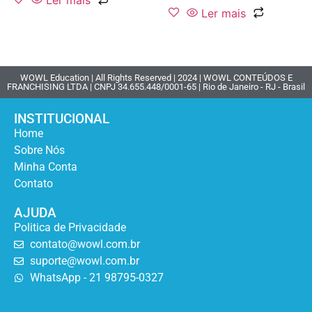
Ler mais
Ler mais
WOWL Education | All Rights Reserved | 2024 | WOWL CONTEÚDOS E
FRANCHISING LTDA | CNPJ 34.655.448/0001-65 | Rio de Janeiro - RJ - Brasil
INSTITUCIONAL
Home
Sobre Nós
Minha Conta
Contato
AJUDA
Politica de Privacidade
contato@wowl.com.br
suporte@wowl.com.br
WhatsApp - 21 98795-0327