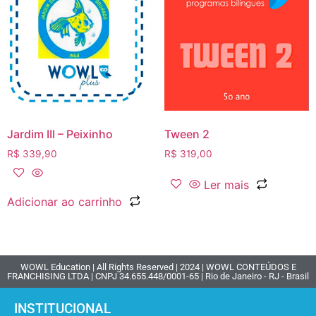
Jardim III – Peixinho
Tween 2
R$
339,90
R$
319,00
Ler mais
Adicionar ao carrinho
WOWL Education | All Rights Reserved | 2024 | WOWL CONTEÚDOS E
FRANCHISING LTDA | CNPJ 34.655.448/0001-65 | Rio de Janeiro - RJ - Brasil
INSTITUCIONAL