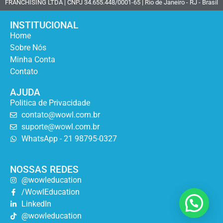
FRANCHISING LTDA | CNPJ 34.655.448/0001-65 | Rio de Janeiro - RJ - Brasil
INSTITUCIONAL
Home
Sobre Nós
Minha Conta
Contato
AJUDA
Politica de Privacidade
contato@wowl.com.br
suporte@wowl.com.br
WhatsApp - 21 98795-0327
NOSSAS REDES
@wowleducation
/WowlEducation
LinkedIn
@wowleducation