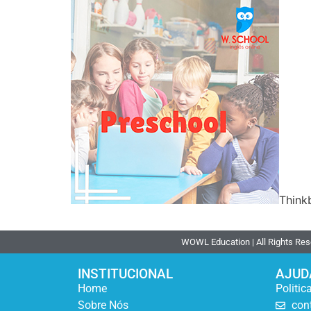
Think
WOWL Education | All Rights Re
INSTITUCIONAL
AJUD
Home
Politic
Sobre Nós
con