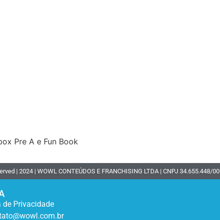
box Pre A e Fun Book
served | 2024 | WOWL CONTEÚDOS E FRANCHISING LTDA | CNPJ 34.655.448/0001-65
A
a de Privacidade
tato@wowl.com.br