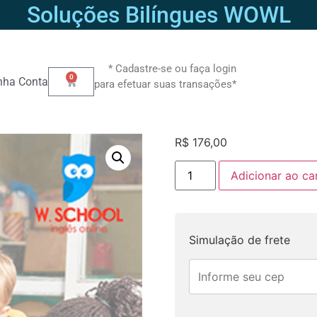
Soluções Bilíngues WOWL
* Cadastre-se ou faça login
0
nha Conta
para efetuar suas transações*
R$
176,00
Adicionar ao ca
Simulação de frete