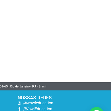
 | Rio de Janeiro - RJ - Brasil
NOSSAS REDES
@wowleducation
/WowlEducation