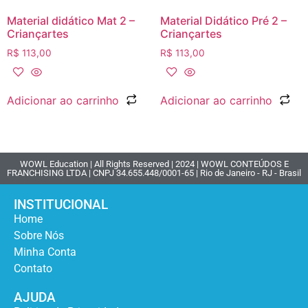
Material didático Mat 2 –
Material Didático Pré 2 –
Criançartes
Criançartes
R$
113,00
R$
113,00
Adicionar ao carrinho
Adicionar ao carrinho
WOWL Education | All Rights Reserved | 2024 | WOWL CONTEÚDOS E
FRANCHISING LTDA | CNPJ 34.655.448/0001-65 | Rio de Janeiro - RJ - Brasil
INSTITUCIONAL
Home
Sobre Nós
Minha Conta
Contato
AJUDA