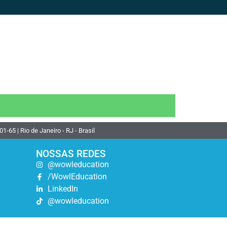
 | Rio de Janeiro - RJ - Brasil
NOSSAS REDES
@wowleducation
/WowlEducation
LinkedIn
@wowleducation