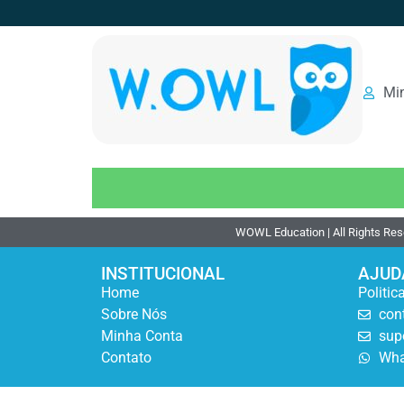
Mi
WOWL Education | All Rights Re
INSTITUCIONAL
AJUD
Home
Politic
Sobre Nós
con
Minha Conta
sup
Contato
Wha