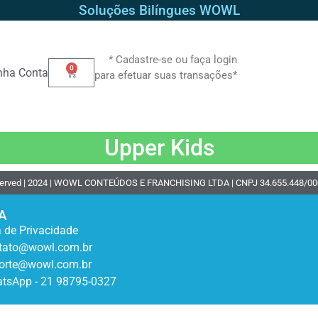
Soluções Bilíngues WOWL
* Cadastre-se ou faça login
0
nha Conta
para efetuar suas transações*
Upper Kids
served | 2024 | WOWL CONTEÚDOS E FRANCHISING LTDA | CNPJ 34.655.448/0001-65
A
a de Privacidade
tato@wowl.com.br
orte@wowl.com.br
tsApp - 21 98795-0327