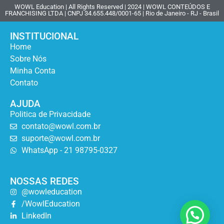
WOWL Education | All Rights Reserved | 2024 | WOWL CONTEÚDOS E
FRANCHISING LTDA | CNPJ 34.655.448/0001-65 | Rio de Janeiro - RJ - Brasil
INSTITUCIONAL
Home
Sobre Nós
Minha Conta
Contato
AJUDA
Politica de Privacidade
contato@wowl.com.br
suporte@wowl.com.br
WhatsApp - 21 98795-0327
NOSSAS REDES
@wowleducation
/WowlEducation
LinkedIn