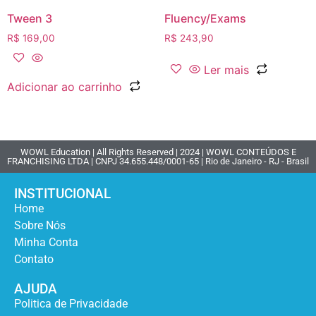
Tween 3
Fluency/Exams
R$
169,00
R$
243,90
Ler mais
Adicionar ao carrinho
WOWL Education | All Rights Reserved | 2024 | WOWL CONTEÚDOS E
FRANCHISING LTDA | CNPJ 34.655.448/0001-65 | Rio de Janeiro - RJ - Brasil
INSTITUCIONAL
Home
Sobre Nós
Minha Conta
Contato
AJUDA
Politica de Privacidade