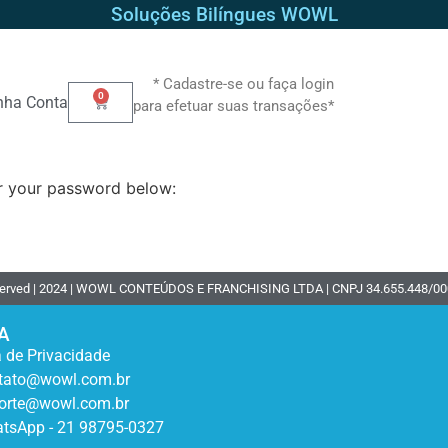
Soluções Bilíngues WOWL
* Cadastre-se ou faça login
0
nha Conta
para efetuar suas transações*
er your password below:
served | 2024 | WOWL CONTEÚDOS E FRANCHISING LTDA | CNPJ 34.655.448/0001-65
A
a de Privacidade
tato@wowl.com.br
orte@wowl.com.br
tsApp - 21 98795-0327