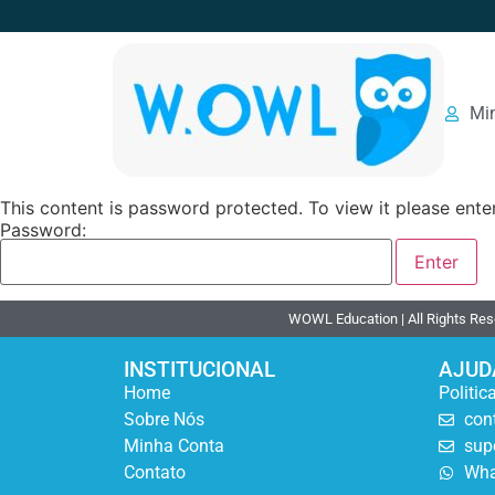
Mi
This content is password protected. To view it please ent
Password:
WOWL Education | All Rights Re
INSTITUCIONAL
AJUD
Home
Politic
Sobre Nós
con
Minha Conta
sup
Contato
Wha