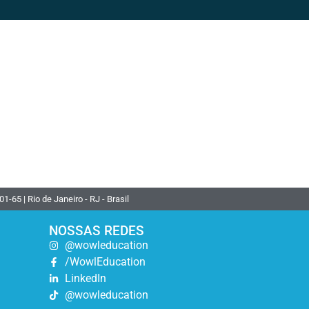
 | Rio de Janeiro - RJ - Brasil
NOSSAS REDES
@wowleducation
/WowlEducation
LinkedIn
@wowleducation